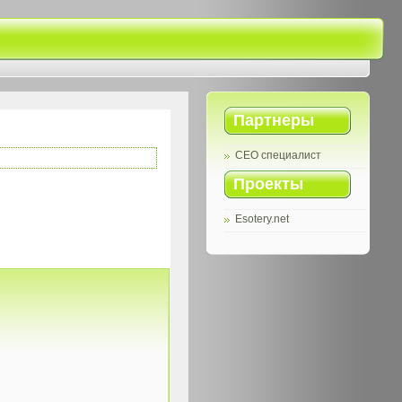
Партнеры
СЕО специалист
Проекты
Esotery.net