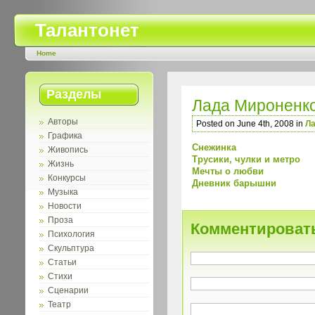
Талантонет
Home
Разделы
Лада Мироненк
Авторы
Posted on June 4th, 2008 in
Ла
Графика
Снежинка
Живопись
Трусики, чулки и метро
Жизнь
Мечты о любви
Конкурсы
Дневник барышни
Музыка
Новости
Проза
Комментироват
Психология
Скульптура
Статьи
Стихи
Сценарии
Театр