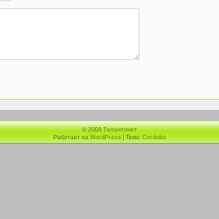
© 2008
Талантонет
Работает на
WordPress
| Тема:
Cordobo