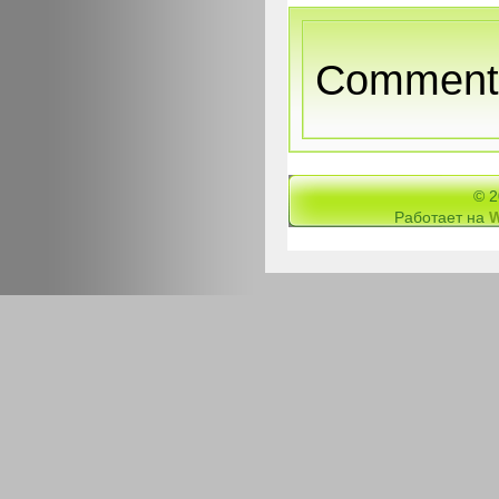
Comments
© 
Работает на
W