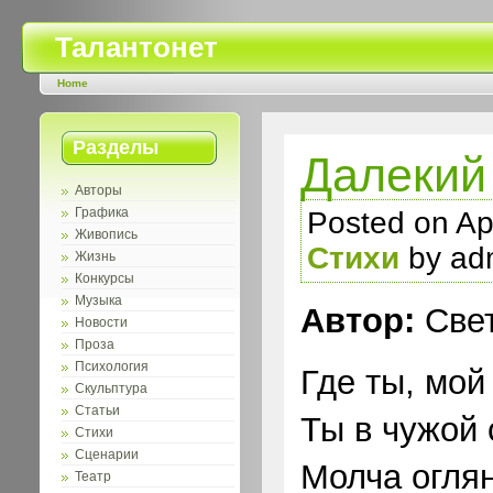
Талантонет
Home
Разделы
Далекий
Авторы
Графика
Posted on Apr
Живопись
Стихи
by ad
Жизнь
Конкурсы
Музыка
Автор:
Свет
Новости
Проза
Психология
Где ты, мой
Скульптура
Статьи
Ты в чужой 
Стихи
Сценарии
Молча оглян
Театр