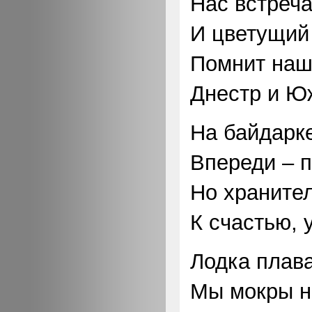
Нас встреча
И цветущий 
Помнит наш
Днестр и Ю
На байдарке
Впереди – п
Но хранител
К счастью, 
Лодка плава
Мы мокры н