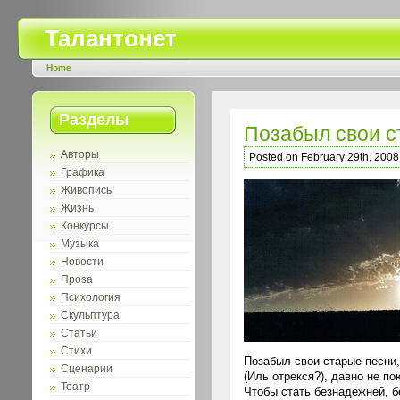
Талантонет
Home
Разделы
Позабыл свои с
Авторы
Posted on February 29th, 2008
Графика
Живопись
Жизнь
Конкурсы
Музыка
Новости
Проза
Психология
Скульптура
Статьи
Стихи
Позабыл свои старые песни,
Сценарии
(Иль отрекся?), давно не п
Театр
Чтобы стать безнадежней, б