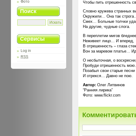
Фото
Чтобы пить отрешенность с
Поиск
Словно кружева странных в
Окружили… Она так строга
Смех… Больные толчки уда
На другие, чудные слога.
В переплетии мигов бледнее
Сервисы
Неживеет лицо… И вперед,
В отрешенность – глаза сте
Log in
Вон за маревом платье… Ид
RSS
О несбыточная, о воскресни
Пробуди отрешенность мо
Позабыл свои старые песни
И отрекся… Давно не пою.
Автор:
Олег Литвинов
“Ранняя лирика”
Фото: www.flickr.com
Комментироват