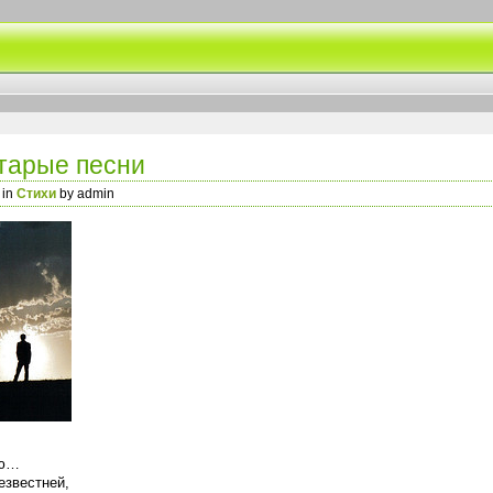
тарые песни
 in
Стихи
by admin
ою…
езвестней,