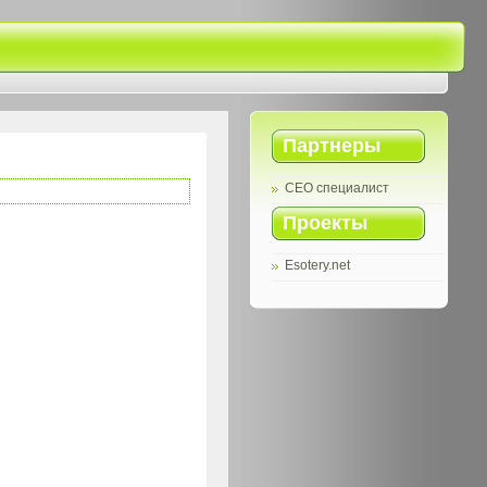
Партнеры
СЕО специалист
Проекты
Esotery.net