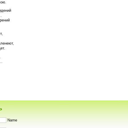
вою.
идений
…
рений
т,
кленеют,
ет.
,
ю…
ь
Name