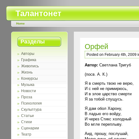
Талантонет
Home
Разделы
Орфей
Авторы
Posted on February 4th, 2009 
Графика
Автор:
Светлана Тригуб
Живопись
Жизнь
(посв. А. К.)
Конкурсы
Я в смерть твою не верю,
Музыка
И с ней не примирюсь,
Новости
И в злое царство смерти
Проза
Я за тобой спущусь.
Психология
Я дам обол Харону,
Скульптура
В ладью его войду,
Статьи
И через Стикс холодный
Стихи
Во мгле переплыву.
Сценарии
Аид, прошу, послушай,
Театр
Молю лишь об одном: