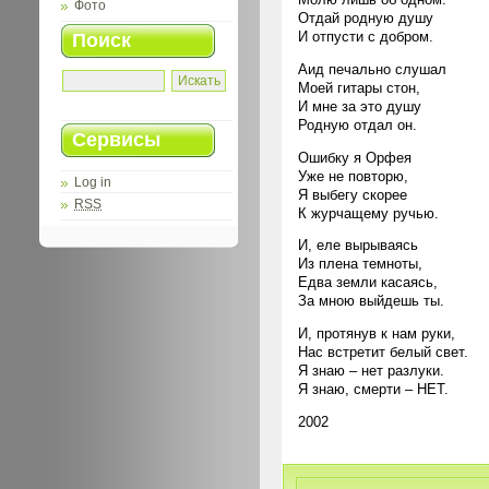
Фото
Отдай родную душу
И отпусти с добром.
Поиск
Аид печально слушал
Моей гитары стон,
И мне за это душу
Родную отдал он.
Сервисы
Ошибку я Орфея
Уже не повторю,
Log in
Я выбегу скорее
RSS
К журчащему ручью.
И, еле вырываясь
Из плена темноты,
Едва земли касаясь,
За мною выйдешь ты.
И, протянув к нам руки,
Нас встретит белый свет.
Я знаю – нет разлуки.
Я знаю, смерти – НЕТ.
2002