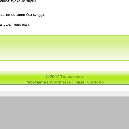
апают тусклые звуки.
ь, не оставив без следа.
зд ушел навсегда.
© 2007
Талантонет
Работает на
WordPress
| Тема:
Cordobo