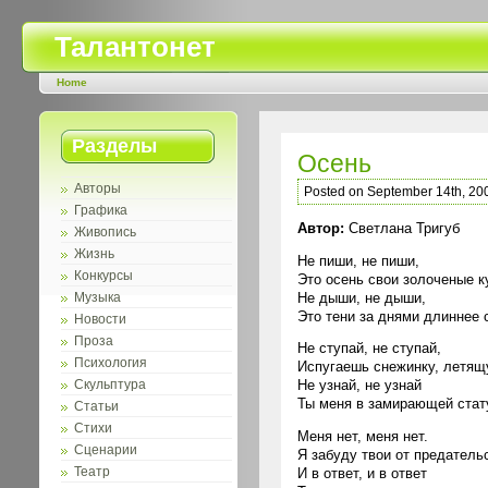
Талантонет
Home
Разделы
Осень
Авторы
Posted on September 14th, 20
Графика
Автор:
Светлана Тригуб
Живопись
Жизнь
Не пиши, не пиши,
Конкурсы
Это осень свои золоченые к
Не дыши, не дыши,
Музыка
Это тени за днями длиннее 
Новости
Проза
Не ступай, не ступай,
Психология
Испугаешь снежинку, летящ
Не узнай, не узнай
Скульптура
Ты меня в замирающей стату
Статьи
Стихи
Меня нет, меня нет.
Сценарии
Я забуду твои от предатель
Театр
И в ответ, и в ответ