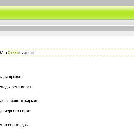
07 in
Стихи
by admin
удри срезает.
следы оставляют.
ую в трепете жарком.
е черного парка.
ства серые руки.