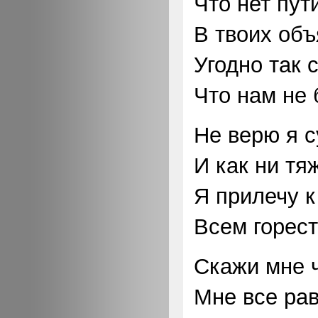
Что нет пут
В твоих объ
Угодно так 
Что нам не 
Не верю я с
И как ни тя
Я прилечу к
Всем горест
Скажи мне ч
Мне все рав