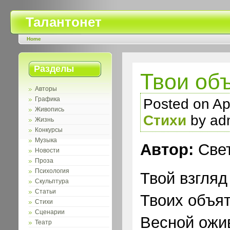
Талантонет
Home
Разделы
Твои об
Авторы
Графика
Posted on Apr
Живопись
Стихи
by ad
Жизнь
Конкурсы
Музыка
Автор:
Свет
Новости
Проза
Психология
Твой взгляд
Скульптура
Статьи
Твоих объят
Стихи
Сценарии
Весной ожи
Театр