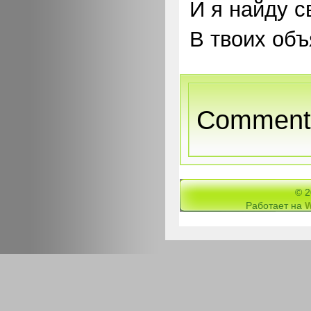
И я найду с
В твоих объ
Comments
© 
Работает на
W