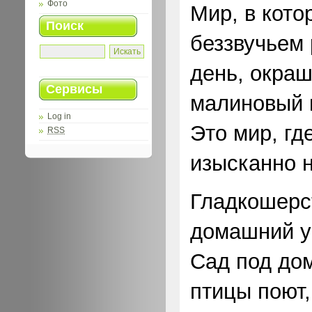
Фото
Мир, в кото
Поиск
беззвучьем 
день, окра
Сервисы
малиновый 
Log in
Это мир, гд
RSS
изысканно н
Гладкошерс
домашний у
Сад под до
птицы поют,