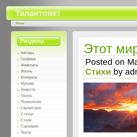
Талантонет
Home
Разделы
Этот ми
Авторы
Графика
Posted on Ma
Живопись
Стихи
by ad
Жизнь
Конкурсы
Музыка
Новости
Проза
Психология
Скульптура
Статьи
Стихи
Сценарии
Театр