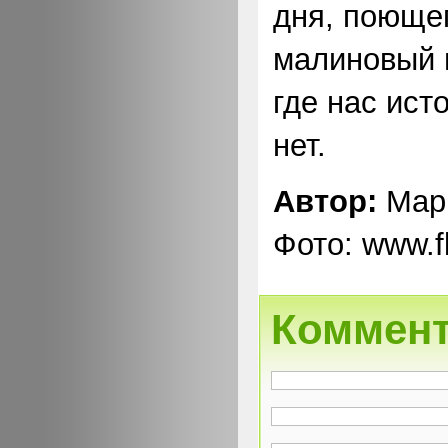
дня, поющег
малиновый 
где нас ист
нет.
Автор:
Мар
Фото: www.f
Коммен