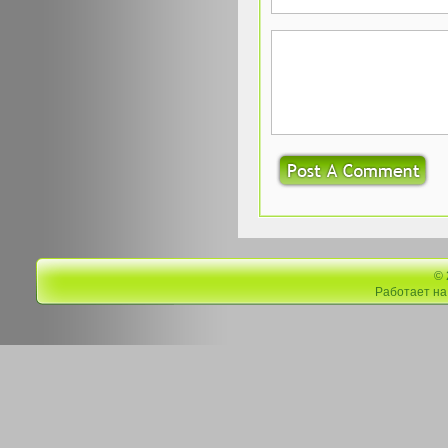
©
Работает н