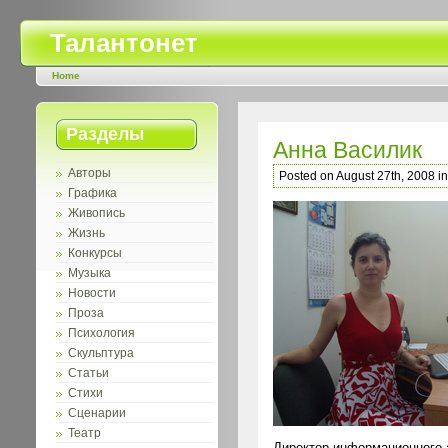
Талантонет
Home
Разделы
Анна Василик
Авторы
Posted on August 27th, 2008 i
Графика
Живопись
Жизнь
Конкурсы
Музыка
Новости
Проза
Психология
Скульптура
Статьи
Стихи
Сценарии
Театр
Директор информационного а