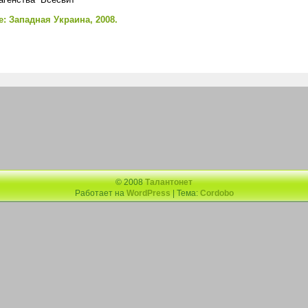
: Западная Украина, 2008.
© 2008
Талантонет
Работает на
WordPress
| Тема:
Cordobo