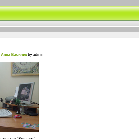
n
Анна Василик
by admin
генства “Всесвит”