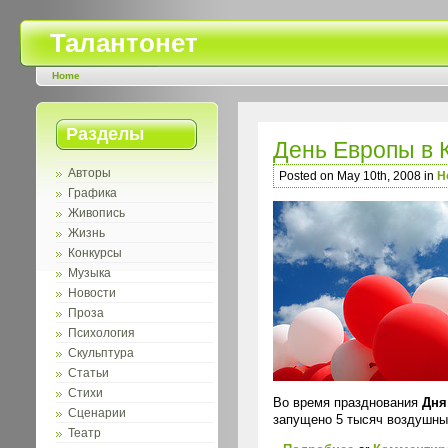
Талантонет
Home
Разделы
День Европы в 
Авторы
Posted on May 10th, 2008 in
Н
Графика
Живопись
Жизнь
Конкурсы
Музыка
Новости
Проза
Психология
Скульптура
Статьи
Стихи
Во время празднования
Дня
Сценарии
запущено 5 тысяч воздушны
Театр