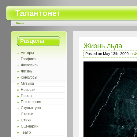
Талантонет
Home
Разделы
Жизнь льда
Авторы
Posted on May 13th, 2009 in
Ф
Графика
Живопись
Жизнь
Конкурсы
Музыка
Новости
Проза
Психология
Скульптура
Статьи
Стихи
Сценарии
Театр