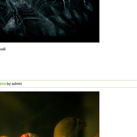
кий
ото
by admin