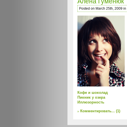
Алена Гуменюк
Posted on March 25th, 2009 in
Кофе и шоколад
Пикник у озера
Иллюзорность
Комментировать...
(1)