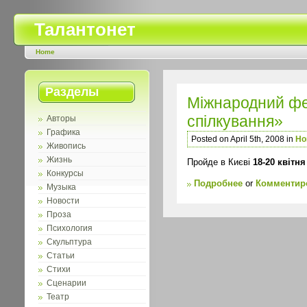
Талантонет
Home
Разделы
Мiжнародний фе
спiлкування»
Авторы
Графика
Posted on April 5th, 2008 in
Но
Живопись
Жизнь
Пройде в Києві
18-20
квітня
Конкурсы
Подробнее
or
Комментиро
Музыка
Новости
Проза
Психология
Скульптура
Статьи
Стихи
Сценарии
Театр