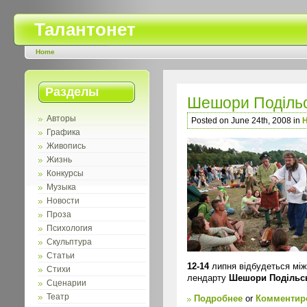
Талантонет
Home
Разделы
Шешори Подiльс
Авторы
Posted on June 24th, 2008 in
Графика
Живопись
Жизнь
Конкурсы
Музыка
Новости
Проза
Психология
Скульптура
Статьи
12-14
липня вiдбудеться між
Стихи
лендарту
Шешори Подiльсь
Сценарии
Театр
Подробнее
or
Комментиро