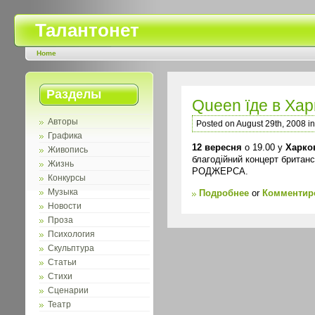
Талантонет
Home
Разделы
Queen їде в Хар
Авторы
Posted on August 29th, 2008 i
Графика
12 вересня
о 19.00 у
Харко
Живопись
благодійний концерт британс
Жизнь
РОДЖЕРСА.
Конкурсы
Подробнее
or
Комментиро
Музыка
Новости
Проза
Психология
Скульптура
Статьи
Стихи
Сценарии
Театр