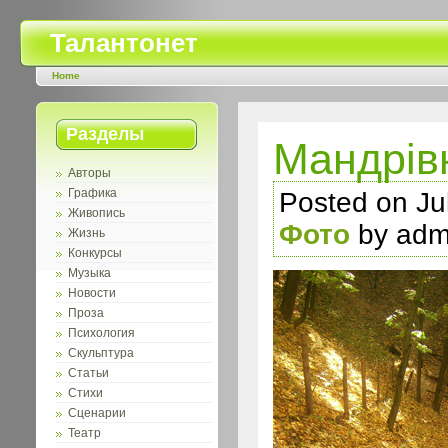
Талантонет
Home
Разделы
Мандрiв
Авторы
Графика
Posted on Jul
Живопись
Фото
by adm
Жизнь
Конкурсы
Музыка
Новости
Проза
Психология
Скульптура
Статьи
Стихи
Сценарии
Театр