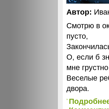
Автор:
Иван
Смотрю в ок
пусто,
Закончилась
О, если б зн
мне грустно
Веселые ре
двора.
Подробне