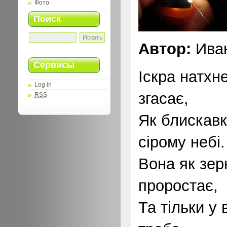
Фото
Поиск
Автор:
Иван
Сервисы
Іскра натхн
Log in
згасає,
RSS
Як блискавк
сірому небі.
Вона як зер
проростає,
Та тільки у 