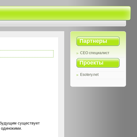
Партнеры
СЕО специалист
Проекты
Esotery.net
а будущим существует
 одинокими.