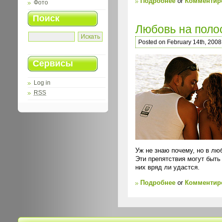
Подробнее
or
Комментиро
Фото
Поиск
Любовь на поло
Posted on February 14th, 2008
Сервисы
Log in
RSS
Уж не знаю почему, но в лю
Эти препятствия могут быт
них вряд ли удастся.
Подробнее
or
Комментиро