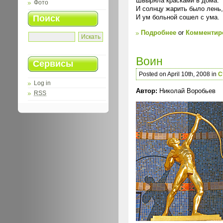
Швыряла красками в дома.
Фото
И солнцу жарить было лень,
Поиск
И ум больной сошел с ума.
Подробнее
or
Комментиро
Воин
Сервисы
Posted on April 10th, 2008 in
С
Log in
Автор:
Николай Воробьев
RSS