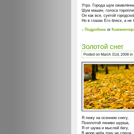
Утро. Города шум оживлённ
Шум машин, голоса торопли
Он как все, суетой городск
Но в глазах Его блеск, а не
Подробнее
or
Комментиро
Золотой снег
Posted on March 31st, 2008 in
Я лежу на осеннем снегу,
Позолотой лениво шурша,
Я от шума и мыслей бегу,
В море неба тону не спеша.