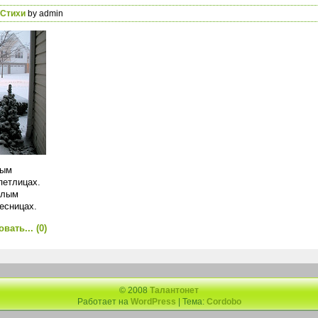
Стихи
by admin
лым
петлицах.
елым
есницах.
вать...
(0)
© 2008
Талантонет
Работает на
WordPress
| Тема:
Cordobo