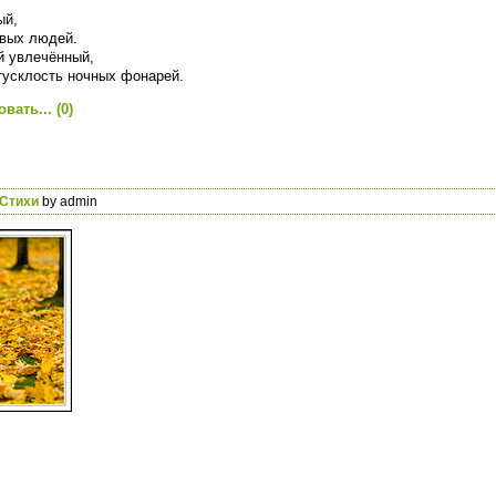
ый,
вых людей.
ой увлечённый,
 тусклость ночных фонарей.
вать...
(0)
Стихи
by admin