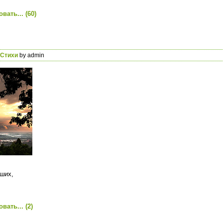
вать...
(60)
Стихи
by admin
ших,
вать...
(2)