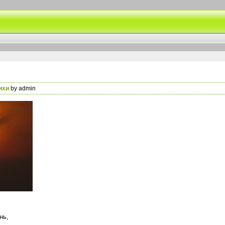
ихи
by admin
нь,