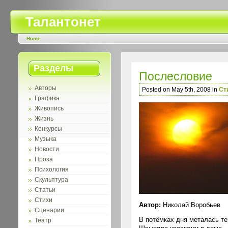
Талантонет
Home
Разделы
Послесловие
Авторы
Posted on May 5th, 2008 in
Ст
Графика
Живопись
Жизнь
Конкурсы
Музыка
Новости
Проза
Психология
Скульптура
Статьи
Стихи
Автор:
Николай Воробьев
Сценарии
В потёмках дня металась те
Театр