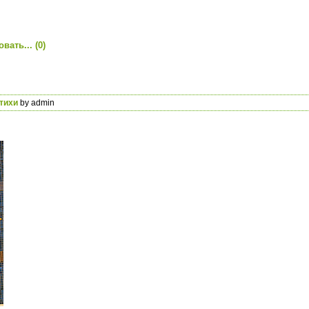
вать...
(0)
тихи
by admin