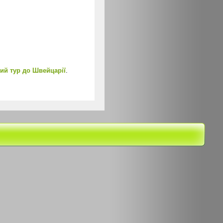
ий тур до Швейцарії
.