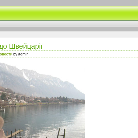
до Швейцарії
овости
by admin