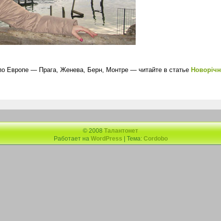
по Европе — Прага, Женева, Берн, Монтре — читайте в статье
Новорічн
© 2008
Талантонет
Работает на
WordPress
| Тема:
Cordobo