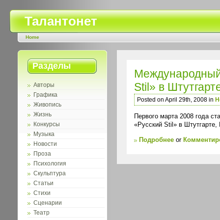
Талантонет
Home
Разделы
Международный
Stil» в Штутгарт
Авторы
Графика
Posted on April 29th, 2008 in
Н
Живопись
Жизнь
Первого марта 2008 года с
«Русский Stil» в Штутгарте,
Конкурсы
Музыка
Подробнее
or
Комментиро
Новости
Проза
Психология
Скульптура
Статьи
Стихи
Сценарии
Театр