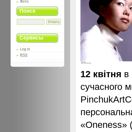
Фото
Поиск
Сервисы
Log in
RSS
12 квітня
в
сучасного м
PinchukArtC
персональн
«Oneness» 