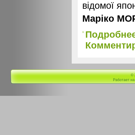
відомої япо
Маріко МО
Подробне
Комментир
©
Работает н