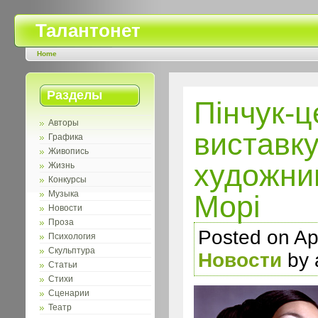
Талантонет
Home
Разделы
Пінчук-ц
Авторы
виставку
Графика
Живопись
художни
Жизнь
Конкурсы
Музыка
Морі
Новости
Проза
Posted on Apr
Психология
Скульптура
Новости
by 
Статьи
Стихи
Сценарии
Театр