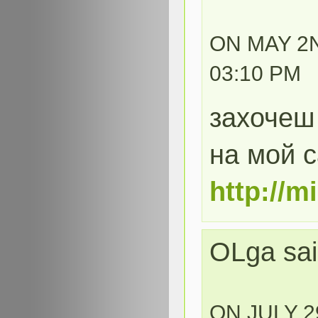
ON MAY 2N
03:10 PM
захочеш 
на мой с
http://m
OLga sai
ON JULY 2