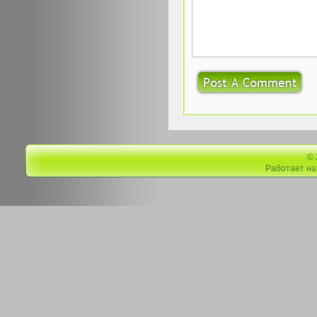
©
Работает н