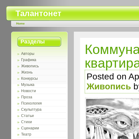
Талантонет
Home
Разделы
Коммуна
Авторы
квартир
Графика
Живопись
Жизнь
Posted on Apr
Конкурсы
Живопись
b
Музыка
Новости
Проза
Психология
Скульптура
Статьи
Стихи
Сценарии
Театр