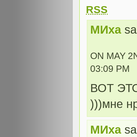
RSS
МИха
sa
ON MAY 2N
03:09 PM
ВОТ ЭТ
)))мне н
МИха
sa