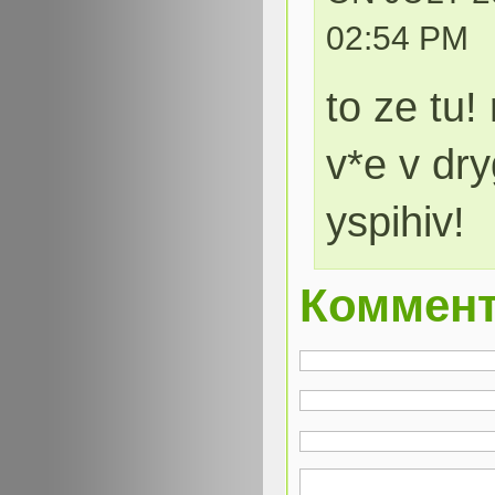
02:54 PM
to ze tu!
v*e v dry
yspihiv!
Коммен