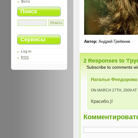
Фото
Поиск
Сервисы
Автор:
Андрей Гребеник
Log in
RSS
2 Responses to 'Гру
Subscribe to comments w
Наталья Фепдорова (
ON MARCH 27TH, 2009 AT 
Красибо.)!
Комментироват