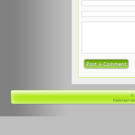
©
Работает н