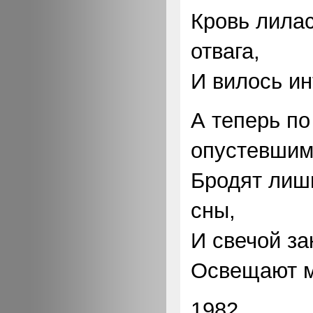
Кровь лилас
отвага,
И вилось ин
А теперь по
опустевши
Бродят лиш
сны,
И свечой за
Освещают м
1982