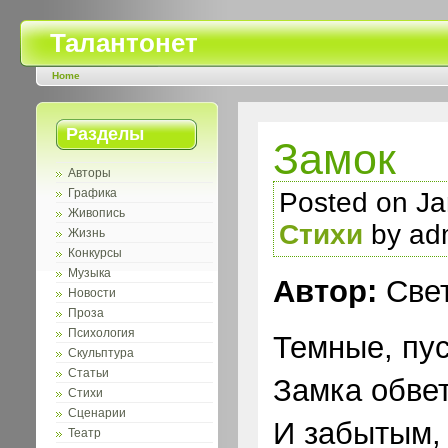
Талантонет
Home
Разделы
Замок
Авторы
Графика
Posted on Ja
Живопись
Стихи
by ad
Жизнь
Конкурсы
Музыка
Автор:
Свет
Новости
Проза
Психология
Темные, пу
Скульптура
Статьи
Замка обве
Стихи
Сценарии
И забытым,
Театр