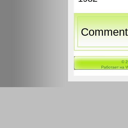
Comments
© 
Работает на
W