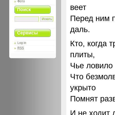
Фото
веет
Поиск
Перед ним 
даль.
Сервисы
Кто, когда 
Log in
RSS
плиты,
Чье ловило 
Что безмол
укрыто
Помнят разв
И не ходит 