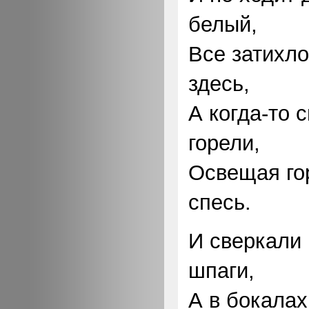
белый,
Все затихло
здесь,
А когда-то 
горели,
Освещая гор
спесь.
И сверкали
шпаги,
А в бокалах