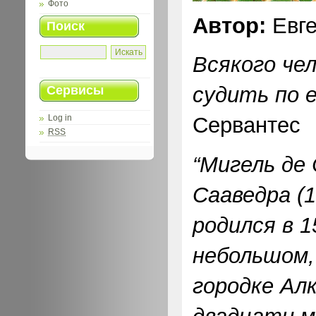
Фото
Автор:
Евге
Поиск
Всякого че
судить по е
Сервисы
Сервантес
Log in
RSS
“Мигель де
Сааведра (1
родился в 1
небольшом,
городке Ал