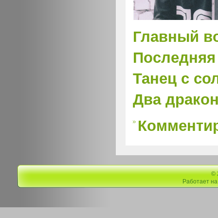
Главный в
Последняя
Танец с со
Два драко
Комментир
©
Работает н