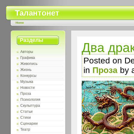
Талантонет
Home
Разделы
Два дра
Авторы
Графика
Posted on D
Живопись
in
Проза
by 
Жизнь
Конкурсы
Музыка
Новости
Проза
Психология
Скульптура
Статьи
Стихи
Сценарии
Театр