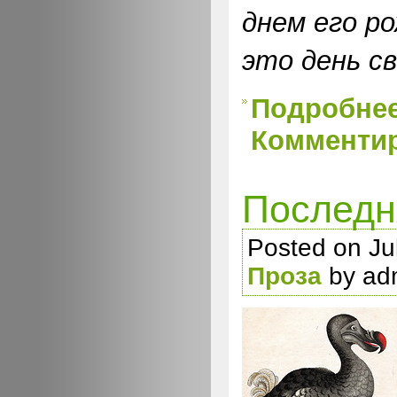
днем его ро
это день св
Подробне
Комментир
Последн
Posted on Jul
Проза
by ad