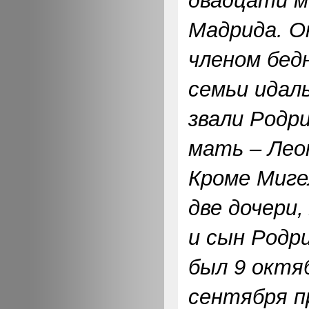
двадцати м
Мадрида. О
членом бед
семьи идал
звали Родр
мать – Лео
Кроме Миге
две дочери,
и сын Родр
был 9 октяб
сентября 