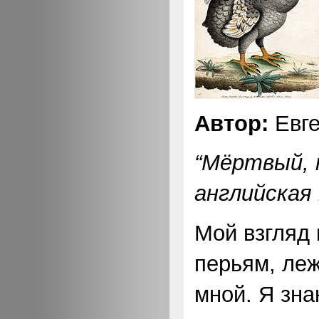
Автор:
Евге
“Мёртвый, к
английская 
Мой взгляд 
перьям, ле
мной. Я зна